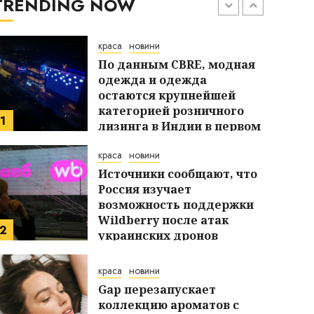
TRENDING NOW
торговых партнеров в
7
связи с истечением срока
действия 10% тарифов
краса
новини
США
По данным CBRE, модная
24.07.2026
одежда и одежда
остаются крупнейшей
категорией розничного
1
лизинга в Индии в первом
полугодии
краса
новини
29.07.2026
краса
новини
Источники сообщают, что
Россия изучает
Источники сообщают, ч
возможность поддержки
Wildberry после атак
изучает возможность 
2
украинских дронов
29.07.2026
Wildberry после атак 
краса
новини
Gap перезапускает
дронов
коллекцию ароматов с