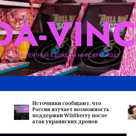
DA-VINC
ЭКСПЕРТНЫЙ ВЗГЛЯД НА МИРОВУЮ МОДУ
Источники сообщают, что
Ga
Россия изучает возможность
ар
поддержки Wildberry после
Be
атак украинских дронов