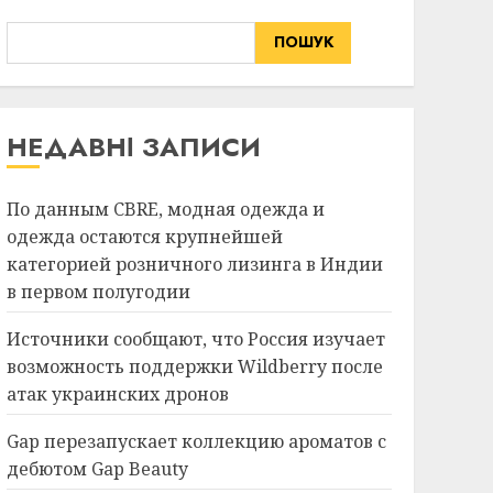
Россия изучает
ПОШУК
возможность поддержки
Wildberry после атак
2
украинских дронов
29.07.2026
НЕДАВНІ ЗАПИСИ
краса
новини
Gap перезапускает
коллекцию ароматов с
По данным CBRE, модная одежда и
дебютом Gap Beauty
одежда остаются крупнейшей
28.07.2026
3
категорией розничного лизинга в Индии
в первом полугодии
краса
новини
Источники сообщают, что Россия изучает
Австралийский индекс
Myer упал на 12%, так как
возможность поддержки Wildberry после
ритейлер отмечает
атак украинских дронов
резкое замедление
4
потребительского спроса
Gap перезапускает коллекцию ароматов с
27.07.2026
дебютом Gap Beauty
краса
новини