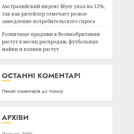
Розничные продажи в
Австралийский индекс Myer упал на 12%,
Великобритании растут в
так как ритейлер отмечает резкое
месяц распродаж,
замедление потребительского спроса
футбольные майки и
5
плавки растут
Розничные продажи в Великобритании
26.07.2026
растут в месяц распродаж, футбольные
краса
новини
майки и плавки растут
Что же такое Майами-
Дистрикт Дизайна, этот
храм роскоши в
американском стиле?
ОСТАННІ КОМЕНТАРІ
6
26.07.2026
краса
новини
Немає коментарів до показу.
Трамп вводит
принудительные
трудовые пошлины для 60
АРХІВИ
торговых партнеров в
7
связи с истечением срока
действия 10% тарифов