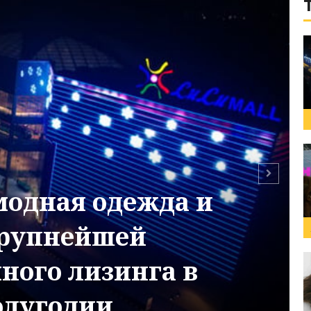
модная одежда и
крупнейшей
ного лизинга в
олугодии