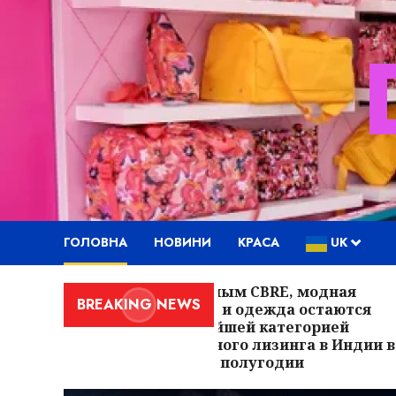
Skip
to
content
ГОЛОВНА
НОВИНИ
КРАСА
UK
По данным CBRE, модная
BREAKING NEWS
одежда и одежда остаются
крупнейшей категорией
розничного лизинга в Индии в
первом полугодии