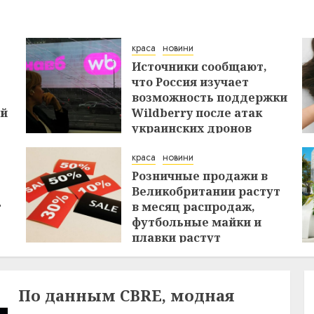
краса
новини
Источники сообщают,
что Россия изучает
возможность поддержки
ей
Wildberry после атак
украинских дронов
29.07.2026
краса
новини
Розничные продажи в
Великобритании растут
т
в месяц распродаж,
футбольные майки и
плавки растут
26.07.2026
По данным CBRE, модная