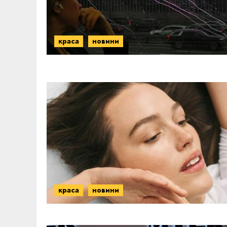
краса
новини
краса
новини