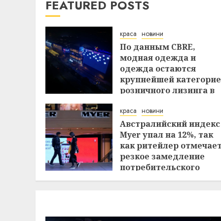
FEATURED POSTS
краса
новини
По данным CBRE,
модная одежда и
одежда остаются
крупнейшей категори
розничного лизинга в
Индии в первом
краса
новини
полугодии
Австралийский индекс
29.07.2026
Myer упал на 12%, так
как ритейлер отмечае
резкое замедление
потребительского
спроса
27.07.2026