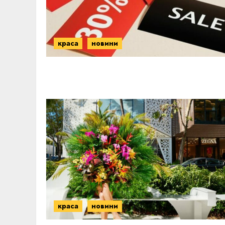
краса
новини
краса
новини