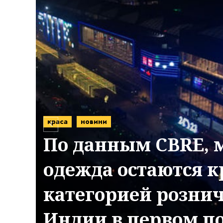
краса
новини
По данным CBRE, 
ии
одежда остаются 
ые
категорией рознич
Индии в первом п