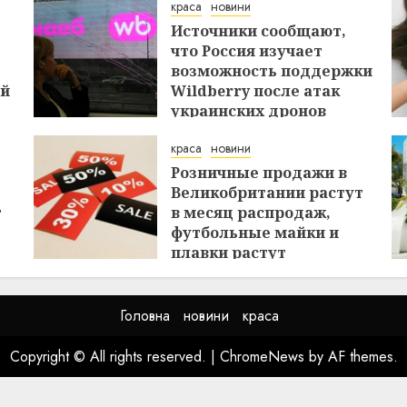
краса
новини
Источники сообщают,
что Россия изучает
возможность поддержки
ей
Wildberry после атак
украинских дронов
29.07.2026
краса
новини
Розничные продажи в
Великобритании растут
т
в месяц распродаж,
футбольные майки и
плавки растут
26.07.2026
Головна
новини
краса
Copyright © All rights reserved.
|
ChromeNews
by AF themes.