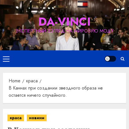
Skip
to
DA-VINCI
content
ЭКСПЕРТНЫЙ ВЗГЛЯД НА МИРОВУЮ МОДУ
Primary
Menu
Home
краса
В Каннах при создании звездного образа не
остается ничего случайного.
краса
новини