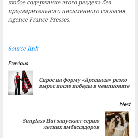
любое содержание этого раздела без
предварительного письменного согласия
Agence France-Presses.
Source link
Continue
Previous
Reading
Спрос на форму «Арсенала» резко
Pre
вырос после победы в чемпионате
pos
Next
Sunglass Hut запускает серию
Next
летних амбассадоров
post: