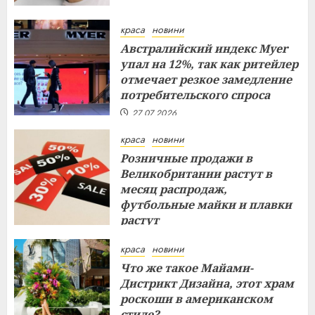
краса
новини
Австралийский индекс Myer
упал на 12%, так как ритейлер
отмечает резкое замедление
потребительского спроса
27.07.2026
краса
новини
Розничные продажи в
Великобритании растут в
месяц распродаж,
футбольные майки и плавки
растут
26.07.2026
краса
новини
Что же такое Майами-
Дистрикт Дизайна, этот храм
роскоши в американском
стиле?