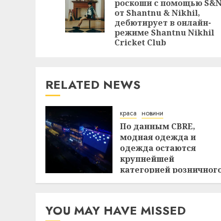
роскоши с помощью S&
от Shantnu & Nikhil,
дебютирует в онлайн-
режиме Shantnu Nikhil
Cricket Club
RELATED NEWS
краса
новини
По данным CBRE,
модная одежда и
одежда остаются
крупнейшей
категорией розничног
лизинга в Индии в
первом полугодии
29.07.2026
YOU MAY HAVE MISSED