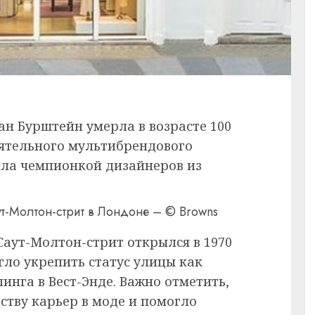
ан Бурштейн умерла в возрасте 100
иятельного мультибрендового
ыла чемпионкой дизайнеров из
т-Молтон-стрит в Лондоне – © Browns
Саут-Молтон-стрит открылся в 1970
огло укрепить статус улицы как
инга в Вест-Энде. Важно отметить,
ству карьер в моде и помогло