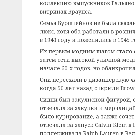
коллекцию выпускников Гальяно 
витринах Браунса.
Семья Бурштейнов не была связан
люкс, хотя оба работали в розни
в 1943 году и поженились в 1945 г
Их первым модным шагом стало о
затем сети высокой уличной моды
начале 60-х годов, но обанкротила
Они переехали в дизайнерскую ч
когда 56 лет назад открыли Brow
Сидни был закулисной фигурой, 
отвечала за закупки и мерчанда
было курирование, а также сочет
отвечала за запуск Calvin Klein в
поддерживала Ralph Lauren в Ве