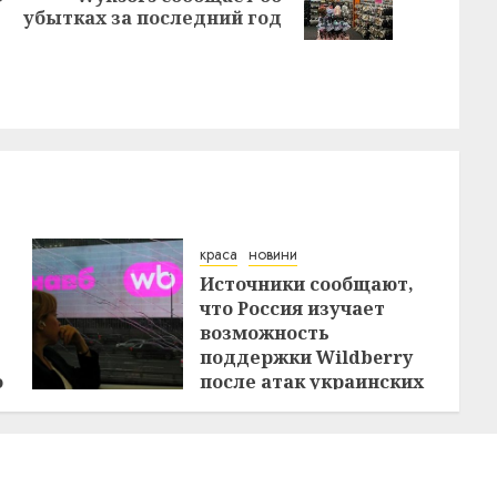
N
post:
убытках за последний год
Previous
post:
краса
новини
Источники сообщают,
что Россия изучает
возможность
поддержки Wildberry
о
после атак украинских
дронов
29.07.2026