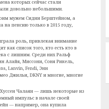
мена которых сейчас стали
были довольно небольшими.
своим мужем Сидни Берштейном, а
а на пенсию только в 2015 году,
сыграла роль, привлекая внимание
 как список того, кто есть кто в
ека с лишним. Среди них Ральф
н Алайя, Миссони, Соня Рикель,
s, Lanvin, Fendi, Энн
мео Джильи, DKNY и многие, многие
 Хуссен Чалаян — лишь некоторые из
омный импульс в начале своей
ейн — например, она купила