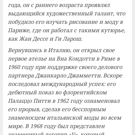
года, он с раннего возраста проявлял
выдающийся художественный талант, что
побудило его изучать рисование и моду в
Париже, где он работал с такими кутюрье,
как Жан Дессе и Ги Ларош.
Вернувшись в Италию, он открыл свое
первое ателье на Виа Кондотти в Риме в
1960 году при поддержке своего делового
партнера Джанкарло Джамметти. Вскоре
последовал международный успех: его
дебютный показ во флорентийском
Палаццо Питти в 1962 году ознаменовал
его прорыв, сделав его бесспорным
знаменосцем итальянской моды во всем
мире. В 1968 году был представлен
знаменитый логотип «V», который