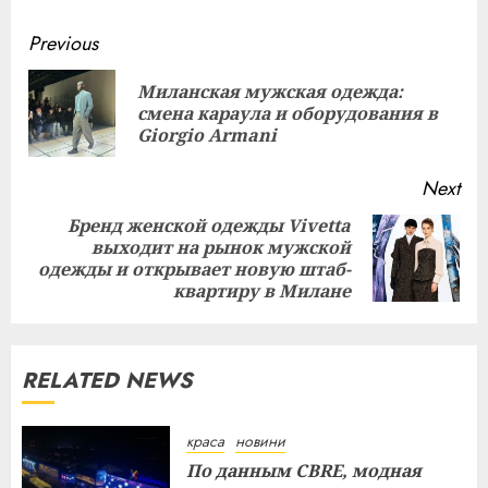
Continue
Previous
Reading
Миланская мужская одежда:
Pre
смена караула и оборудования в
pos
Giorgio Armani
Next
Бренд женской одежды Vivetta
выходит на рынок мужской
Next
одежды и открывает новую штаб-
post:
квартиру в Милане
RELATED NEWS
краса
новини
По данным CBRE, модная