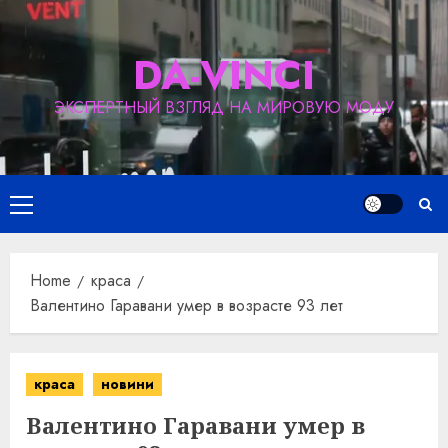
Skip
to
DA-VINCI
content
ЭКСПЕРТНЫЙ ВЗГЛЯД НА МИРОВУЮ МОДУ
Primary
Menu
Home
краса
Валентино Гаравани умер в возрасте 93 лет
краса
новини
Валентино Гаравани умер в