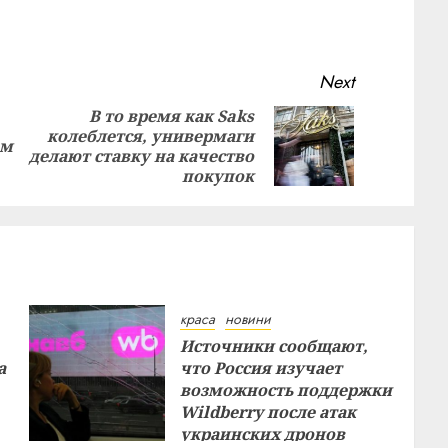
Next
В то время как Saks
колеблется, универмаги
Previous
Next
ом
делают ставку на качество
post:
post:
покупок
краса
новини
Источники сообщают,
а
что Россия изучает
возможность поддержки
Wildberry после атак
украинских дронов