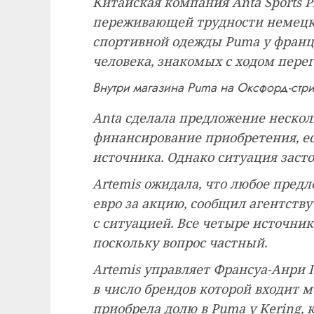
Китайская компания Anta Sports 
переживающей трудности немецк
спортивной одежды Puma у франц
человека, знакомых с ходом перег
Внутри магазина Puma на Оксфорд-стр
Anta сделала предложение нескол
финансирование приобретения, ес
источника. Однако ситуация засто
Artemis ожидала, что любое предл
евро за акцию, сообщил агентству
с ситуацией. Все четыре источни
поскольку вопрос частный.
Artemis управляет Франсуа-Анри 
в число брендов которой входит 
приобрела долю в Puma у Kering, к