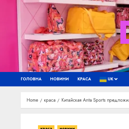
Skip
to
content
ГОЛОВНА
НОВИНИ
КРАСА
UK
Home
краса
Китайская Anta Sports предлож
краса
новини