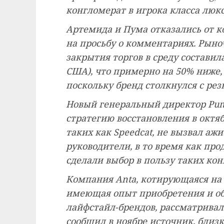
конгломерат в игрока класса люкс
Артемида и Пума отказались от к
на просьбу о комментариях. Рын
закрытия торгов в среду составила
США), что примерно на 50% ниже, 
поскольку бренд столкнулся с ре
Новый генеральный директор Pum
стратегию восстановления в октяб
таких как Speedcat, не вызвал аж
руководители, в то время как про
сделали выбор в пользу таких конк
Компания Anta, котирующаяся на 
имеющая опыт приобретения и об
лайфстайл-брендов, рассматривал
сообщил в ноябре источник, близки