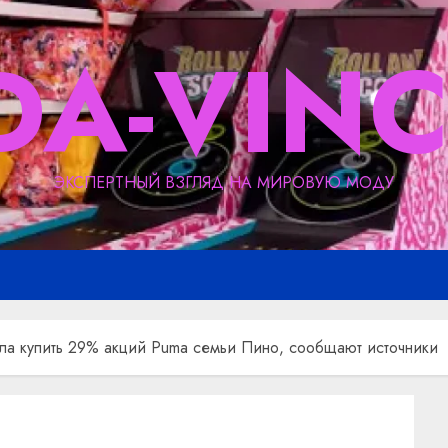
DA-VINC
ЭКСПЕРТНЫЙ ВЗГЛЯД НА МИРОВУЮ МОДУ
ила купить 29% акций Puma семьи Пино, сообщают источники