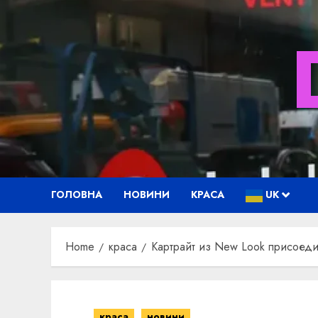
Skip
to
content
ГОЛОВНА
НОВИНИ
КРАСА
UK
Home
краса
Картрайт из New Look присоеди
краса
новини