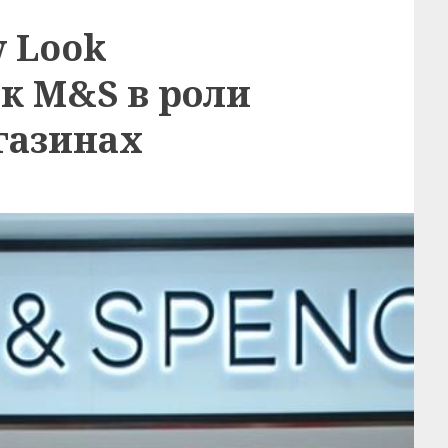
w Look
к M&S в роли
газинах