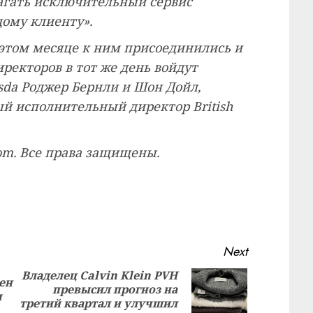
агать исключительный сервис
дому клиенту».
 этом месяце к ним присоединились и
иректоров в тот же день войдут
da Роджер Бернли и Шон Дойл,
й исполнительный директор British
com. Все права защищены.
Next
Владелец Calvin Klein PVH
ен
превысил прогноз на
Previous
Next
м
третий квартал и улучшил
post:
post: