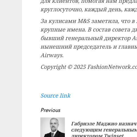
для клиентов, помогая нам предл
круглосуточно, каждый день, каж
За кулисами M&S заметила, что в
крупные имена. В состав совета д
бывший генеральный директор As
нынешний председатель и главны
Airways.
Copyright © 2025 FashionNetwork.
Source link
Continue
Previous
Reading
Габриэле Маджио назнач
следующим генеральны
директором Twinset