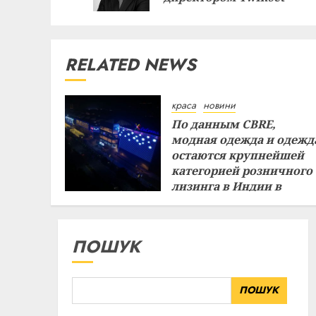
RELATED NEWS
краса
новини
По данным CBRE,
модная одежда и одежд
остаются крупнейшей
категорией розничного
лизинга в Индии в
первом полугодии
29.07.2026
ПОШУК
ПОШУК