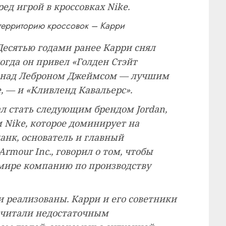
ед игрой в кроссовках Nike.
 территорию кроссовок – Карри
Десятью годами ранее Карри снял
огда он привел «Голден Стэйт
А над Леброном Джеймсом — лучшим
 — и «Кливленд Кавальерс».
л стать следующим брендом Jordan,
Nike, которое доминирует на
анк, основатель и главный
mour Inc., говорил о том, чтобы
 мире компанию по производству
и реализованы. Карри и его советники
 считали недостаточным