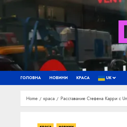
Skip
to
content
ГОЛОВНА
НОВИНИ
КРАСА
UK
Home
краса
Расставание Стефена Карри с U
краса
новини