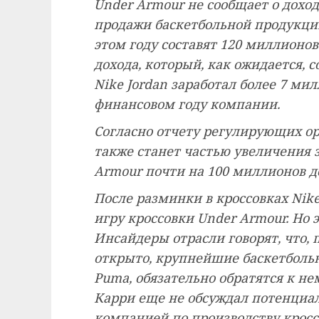
Under Armour не сообщает о доход
продажи баскетбольной продукции
этом году составят 120 миллионов
дохода, который, как ожидается, с
Nike Jordan заработал более 7 м
финансовом году компании.
Согласно отчету регулирующих ор
также станет частью увеличения 
Armour почти на 100 миллионов д
После разминки в кроссовках Nik
игру кроссовки Under Armour. Но э
Инсайдеры отрасли говорят, что,
открыто, крупнейшие баскетбольны
Puma, обязательно обратятся к не
Карри еще не обсуждал потенциал
компанией по производству кросс