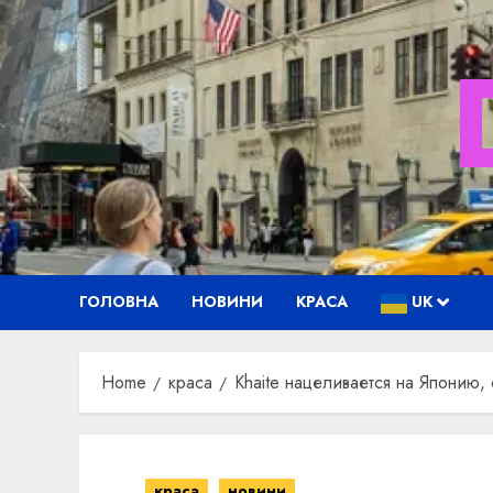
Skip
to
content
ГОЛОВНА
НОВИНИ
КРАСА
UK
Home
краса
Khaite нацеливается на Японию,
краса
новини