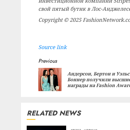
инвестиционной компании Stripes.
свой пятый бутик в Лос-Анджелесе
Copyright © 2025 FashionNetwork.
Source link
Continue
Previous
Reading
Андерсон, Бертон и Уэльс
Боннер получили высши
награды на Fashion Awar
RELATED NEWS
краса
новини