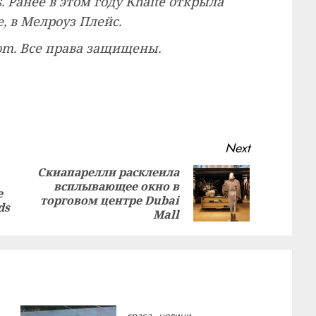
 Ранее в этом году Khaite открыла
, в Мелроуз Плейс.
com. Все права защищены.
Next
Скиапарелли расклеила
всплывающее окно в
Previous
Next
е
торговом центре Dubai
post:
post:
ds
Mall
краса
новини