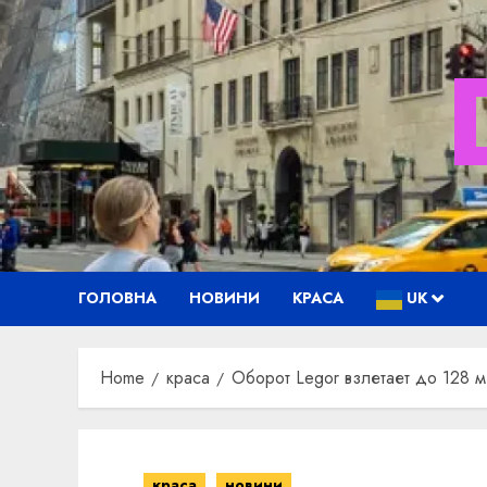
Skip
to
content
ГОЛОВНА
НОВИНИ
КРАСА
UK
Home
краса
Оборот Legor взлетает до 128 м
краса
новини