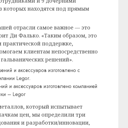
 сотрудниками и 9 дочерними
из которых находятся под прямым
ашей отрасли самое важное — это
рит Ди Фалько. «Таким образом, это
 и практической поддержке,
помогаем клиентам непосредственно
 гальванических решений».
ий и аксессуаров изготовлено компанией
ики – Legor
металлов, который испытывает
качкам цен, мы определили три
дования и разработки/инновации,