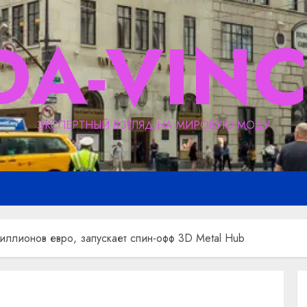
DA-VINC
ЭКСПЕРТНЫЙ ВЗГЛЯД НА МИРОВУЮ МОДУ
иллионов евро, запускает спин-офф 3D Metal Hub