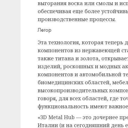
выгорания воска или смолы и ис
обеспечивая еще более устойчивы
производственные процессы.
Легор
Эта технология, которая теперь 
компонентов из нержавеющей ста
также титана и золота, открыва
изделий, роскошных и модных а
компонентов и автомобильной те
биомедицинских областей, мебели
высокопроизводительных компоне
говоря, для всех областей, где т
функциональность имеют важное
«3D Metal Hub — это дочернее п
Италии (и на сегодняшний день ед