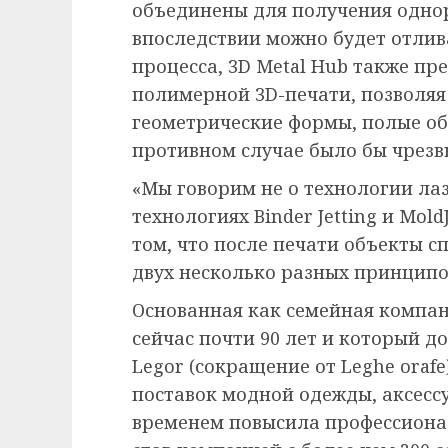
объединены для получения однор
впоследствии можно будет отлив
процесса, 3D Metal Hub также пр
полимерной 3D-печати, позволяя
геометрические формы, полые об
противном случае было бы чрезв
«Мы говорим не о технологии лазе
технологиях Binder Jetting и Mol
том, что после печати объекты с
двух несколько разных принципо
Основанная как семейная компа
сейчас почти 90 лет и который до
Legor (сокращение от Leghe orafe
поставок модной одежды, аксесс
временем повысила профессионал