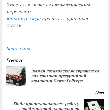
Эта статья является автоматическим
переводом.
кликните сюда
прочитать оригинал
статьи.
Source link
Continue
Previous
Reading
Эмили Ратаковски возвращается
Pre
для громкой праздничной
pos
кампании Курта Гейгера
Next
Shein приостанавливает работу
Next
своей торговой площадки во