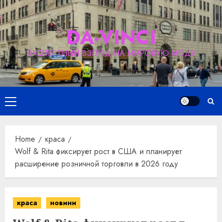
Skip
to
DA-VINCI
content
ЭКСПЕРТНЫЙ ВЗГЛЯД НА МИРОВУЮ МОДУ
Primary
Menu
Home
краса
Wolf & Rita фиксирует рост в США и планирует
расширение розничной торговли в 2026 году
краса
новини