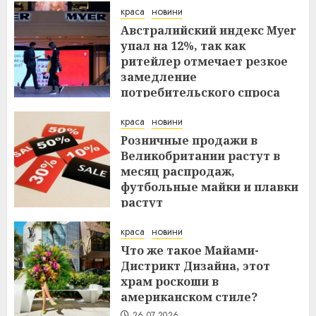
краса
новини
Австралийский индекс Myer
упал на 12%, так как
ритейлер отмечает резкое
замедление
потребительского спроса
27.07.2026
краса
новини
Розничные продажи в
Великобритании растут в
месяц распродаж,
футбольные майки и плавки
растут
26.07.2026
краса
новини
Что же такое Майами-
Дистрикт Дизайна, этот
храм роскоши в
американском стиле?
26.07.2026