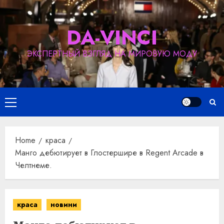
Skip
to
DA-VINCI
content
ЭКСПЕРТНЫЙ ВЗГЛЯД НА МИРОВУЮ МОДУ
Primary
Menu
Home
краса
Манго дебютирует в Глостершире в Regent Arcade в
Челтнеме.
краса
новини