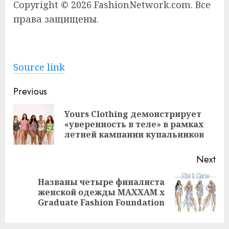
Copyright © 2026 FashionNetwork.com. Все
права защищены.
Source link
Continue
Previous
Reading
Yours Clothing демонстрирует
Pre
«уверенность в теле» в рамках
pos
летней кампании купальников
Next
Названы четыре финалиста
Next
женской одежды MAXXAM x
post:
Graduate Fashion Foundation