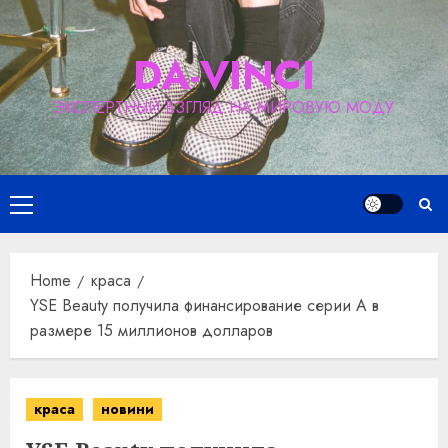
Skip
to
DA-VINCI
content
ЭКСПЕРТНЫЙ ВЗГЛЯД НА МИРОВУЮ МОДУ
Primary
Menu
Home
краса
YSE Beauty получила финансирование серии А в
размере 15 миллионов долларов
краса
новини