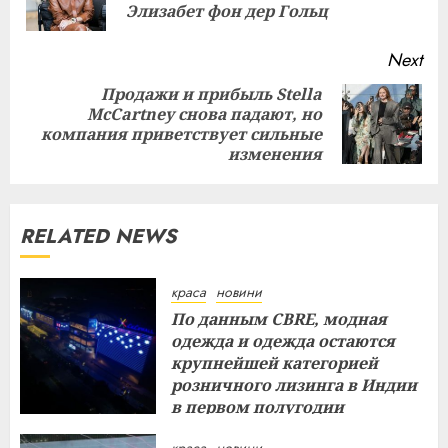
pos
Элизабет фон дер Гольц
Next
Продажи и прибыль Stella
McCartney снова падают, но
Next
компания приветствует сильные
post:
изменения
RELATED NEWS
краса
новини
По данным CBRE, модная
одежда и одежда остаются
крупнейшей категорией
розничного лизинга в Индии
в первом полугодии
29.07.2026