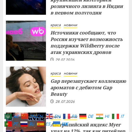
розничного лизинга в Индии
в первом полугодии
29.07.2026
краса
новини
Источники сообщают, что
Россия изучает возможность
поддержки Wildberry после
атак украинских дронов
29.07.2026
краса
новини
Gap перезапускает коллекцию
ароматов с дебютом Gap
Beauty
28.07.2026
AR
ZH-CN
EN
FR
DE
HI
IT
краса
новини
PT
RU
ES
UK
Австралийский индекс Myer
упал на 12%, так как ритейлер