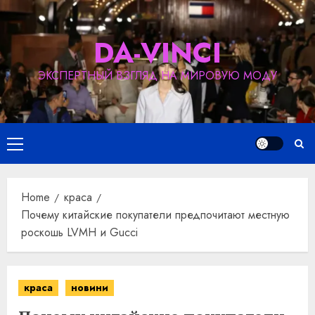
Skip
to
DA-VINCI
content
ЭКСПЕРТНЫЙ ВЗГЛЯД НА МИРОВУЮ МОДУ
Primary
Menu
Home
краса
Почему китайские покупатели предпочитают местную
роскошь LVMH и Gucci
краса
новини