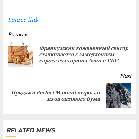
Source link
Continue
Previous
Reading
Французский кожевенный сектор
Pre
сталкивается с замедлением
pos
спроса со стороны Азии и США
Next
Продажи Perfect Moment выросли
Next
из-за оптового бума
post:
RELATED NEWS