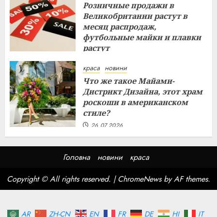
Розничные продажи в
Великобритании растут в
месяц распродаж,
футбольные майки и плавки
растут
26.07.2026
краса
новини
Что же такое Майами-
Дистрикт Дизайна, этот храм
роскоши в американском
стиле?
26.07.2026
Головна
новини
краса
Copyright © All rights reserved.
|
ChromeNews
by AF themes.
AR
ZH-CN
EN
FR
DE
HI
IT