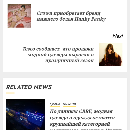
Reading
Crown приобретает бренд
Pre
нижнего белья Hanky ​​Panky
pos
Next
Tesco сообщает, что продажи
Next
модной одежды выросли в
post:
праздничный сезон
RELATED NEWS
краса
новини
По данным CBRE, модная
одежда и одежда остаются
крупнейшей категорией