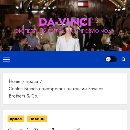
Skip
to
DA-VINCI
content
ЭКСПЕРТНЫЙ ВЗГЛЯД НА МИРОВУЮ МОДУ
Primary
Menu
Home
краса
Centric Brands приобретает лицензии Fownes
Brothers & Co.
краса
новини