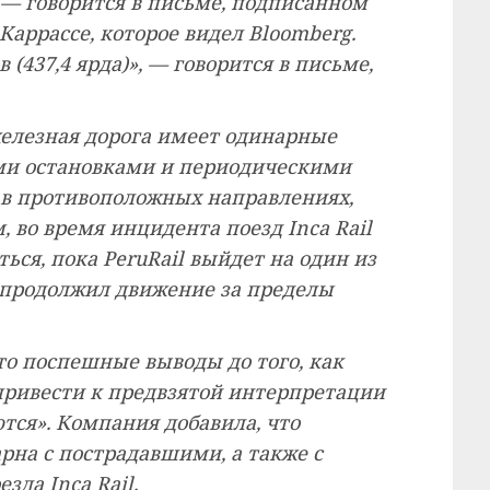
— говорится в письме, подписанном
аррассе, которое видел Bloomberg.
(437,4 ярда)», — говорится в письме,
железная дорога имеет одинарные
ми остановками и периодическими
 в противоположных направлениях,
, во время инцидента поезд Inca Rail
ься, пока PeruRail выйдет на один из
н продолжил движение за пределы
что поспешные выводы до того, как
 привести к предвзятой интерпретации
тся». Компания добавила, что
рна с пострадавшими, а также с
да Inca Rail.