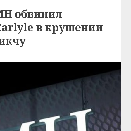
MH обвинил
arlyle в крушении
Пикчу