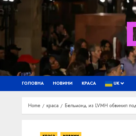
Skip
to
content
ГОЛОВНА
НОВИНИ
КРАСА
UK
Home
краса
Бельмонд из LVMH обвинил подр
краса
новини