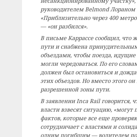
несанкционированному участку», 
руководителем Belmond Лораном К
«Приблизительно через 400 метров 
— «он разбился».
В письме Каррассе сообщил, что 
пути и снабжена принудительны
объездами, чтобы поезда, идущие
могли чередоваться. По его словам
должен был остановиться и дождат
этих объездов. Но вместо этого о
разрешенной зоны пути.
В заявлении Inca Rail говорится, 
власти взвесят ситуацию, «могут
фактов, которые все еще проверяю
сотрудничает с властями и солида
одним погибшим — водителем поез