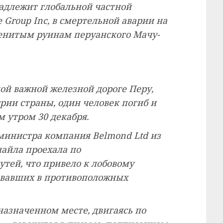
адлежит глобальной частной
 Group Inc, в смертельной аварии на
менитым руинам перуанского Мачу-
мой важной железной дороге Перу,
рии страны, один человек погиб и
 утром 30 декабря.
министра компания Belmond Ltd из
лайла проехала по
тей, что привело к лобовому
довавших в противоположных
 назначенном месте, двигаясь по