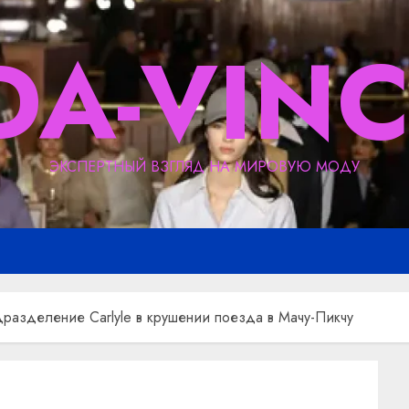
DA-VINC
ЭКСПЕРТНЫЙ ВЗГЛЯД НА МИРОВУЮ МОДУ
азделение Carlyle в крушении поезда в Мачу-Пикчу