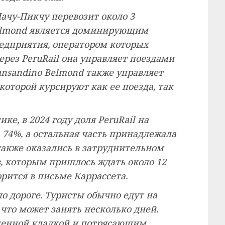
ачу-Пикчу перевозит около 3
Belmond является доминирующим
едприятия, оператором которых
ерез PeruRail она управляет поездами
Transandino Belmond также управляет
оторой курсируют как ее поезда, так
ке, в 2024 году доля PeruRail на
74%, а остальная часть принадлежала
 также оказались в затруднительном
, которым пришлось ждать около 12
орится в письме Каррассета.
о дороге. Туристы обычно едут на
 что может занять несколько дней.
менной кладкой и потрясающим