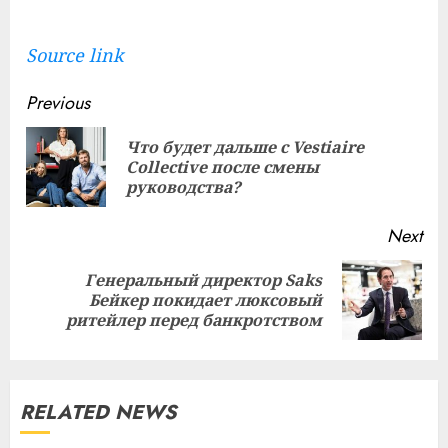
Source link
Continue
Previous
Reading
Что будет дальше с Vestiaire
Pre
Collective после смены
pos
руководства?
Next
Генеральный директор Saks
Next
Бейкер покидает люксовый
post:
ритейлер перед банкротством
RELATED NEWS