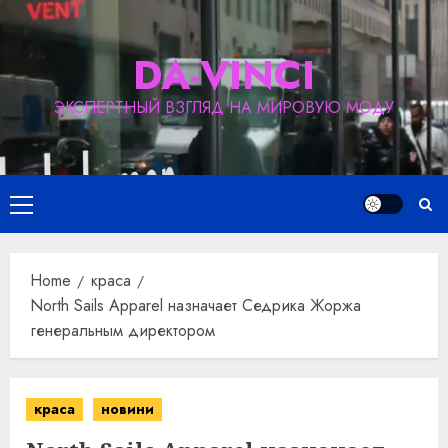
Skip
to
DA-VINCI
content
ЭКСПЕРТНЫЙ ВЗГЛЯД НА МИРОВУЮ МОДУ
Primary
Menu
Home
краса
North Sails Apparel назначает Седрика Жоржа
генеральным директором
краса
новини