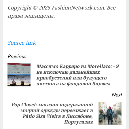
Copyright © 2025 FashionNetwork.com. Все
права защищены.
Source link
Continue
Previous
Reading
Массимо Карраро из Morellato: «Я
не исключаю дальнейших
Pre
приобретений или будущего
pos
листинга на фондовой бирже»
Next
Pop Closet: магазин подержанной
модной одежды переезжает в
Next
Pátio Siza Vieira в Лиссабоне,
post:
Португалия