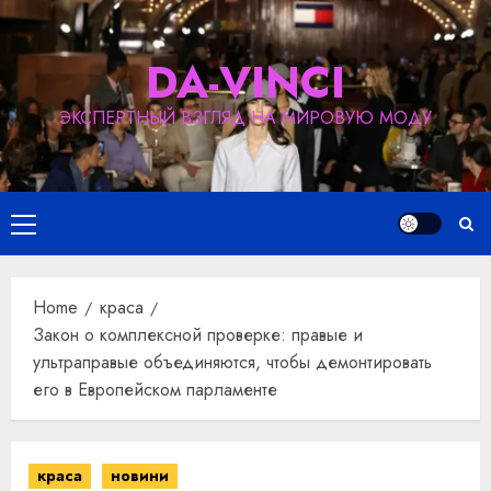
Skip
to
DA-VINCI
content
ЭКСПЕРТНЫЙ ВЗГЛЯД НА МИРОВУЮ МОДУ
Primary
Menu
Home
краса
Закон о комплексной проверке: правые и
ультраправые объединяются, чтобы демонтировать
его в Европейском парламенте
краса
новини