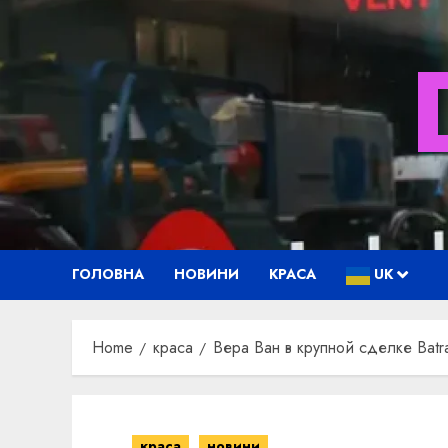
Skip
to
content
ГОЛОВНА
НОВИНИ
КРАСА
UK
Home
краса
Вера Ван в крупной сделке Bat
краса
новини