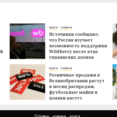
29.07.2026
краса
новини
Источники сообщают,
что Россия изучает
возможность поддержки
ей
Wildberry после атак
украинских дронов
29.07.2026
краса
новини
Розничные продажи в
Великобритании растут
т
в месяц распродаж,
футбольные майки и
плавки растут
26.07.2026
Головна
новини
краса