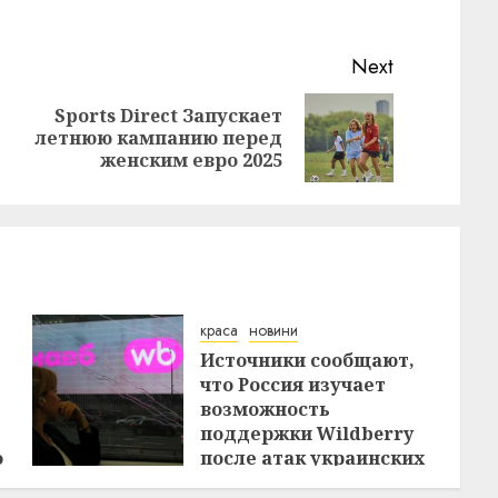
Next
Sports Direct Запускает
Previous
Next
летнюю кампанию перед
post:
post:
женским евро 2025
краса
новини
Источники сообщают,
что Россия изучает
возможность
поддержки Wildberry
о
после атак украинских
дронов