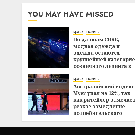
первом полугодии
29.07.2026
YOU MAY HAVE MISSED
краса
новини
По данным CBRE,
модная одежда и
одежда остаются
крупнейшей категори
розничного лизинга в
Индии в первом
краса
новини
полугодии
Австралийский индекс
29.07.2026
Myer упал на 12%, так
как ритейлер отмечае
резкое замедление
потребительского
спроса
27.07.2026