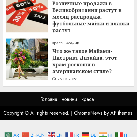
Розничные продажи в
Великобритании растут в
месяц распродаж,
футбольные майки и плавки
растут
26.07.2026
краса
новини
Что же такое Майами-
Дистрикт Дизайна, этот
храм роскоши в
американском стиле?
26.07.2026
Головна
новини
краса
Copyright © All rights reserved.
|
ChromeNews
by AF themes.
AR
ZH-CN
EN
FR
DE
HI
IT