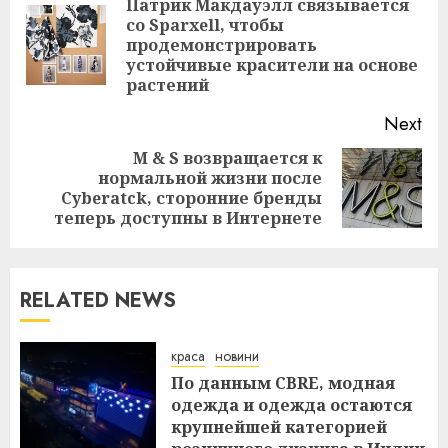
Reading
Патрик Макдауэлл связывается
со Sparxell, чтобы
Pre
продемонстрировать
pos
устойчивые красители на основе
растений
Next
M & S возвращается к
нормальной жизни после
Next
Cyberatck, сторонние бренды
post:
теперь доступны в Интернете
RELATED NEWS
краса
новини
По данным CBRE, модная
одежда и одежда остаются
крупнейшей категорией