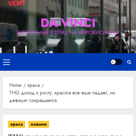
Skip
to
DA-VINCI
content
ЭКСПЕРТНЫЙ ВЗГЛЯД НА МИРОВУЮ МОДУ
Primary
Menu
Home
краса
THG доход к росту, красота все еще падает, но
дефицит сокращается
краса
новини