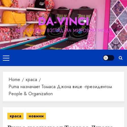
Skip
to
DA-VINCI
content
ЭКСПЕРТНЫЙ ВЗГЛЯД НА МИРОВУЮ МОДУ
Primary
Menu
Home
краса
Puma назначает Томаса Джона вице -президентом
People & Organization
краса
новини