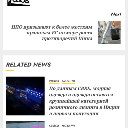
pos
Next
НПО призывают к более жестким
Next
правилам ЕС по мере роста
post:
противоречий Шина
RELATED NEWS
краса
новини
По данным CBRE, модная
одежда и одежда остаются
крупнейшей категорией
розничного лизинга в Индии
в первом полугодии
29.07.2026
краса
новини