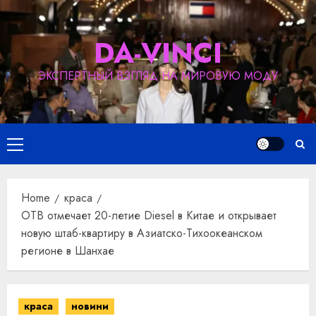
Skip
to
DA-VINCI
content
ЭКСПЕРТНЫЙ ВЗГЛЯД НА МИРОВУЮ МОДУ
Primary
Menu
Home
краса
OTB отмечает 20-летие Diesel в Китае и открывает
новую штаб-квартиру в Азиатско-Тихоокеанском
регионе в Шанхае
краса
новини