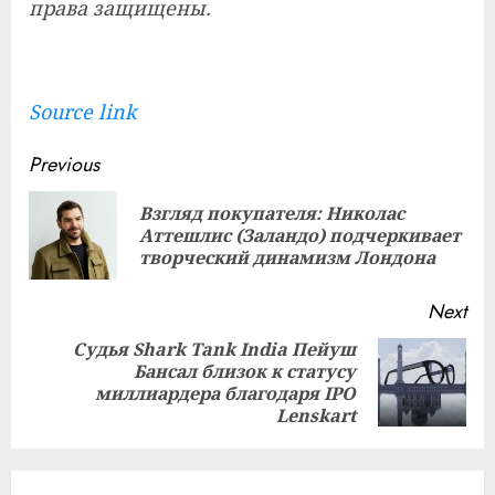
права защищены.
Source link
Continue
Previous
Reading
Взгляд покупателя: Николас
Pre
Аттешлис (Заландо) подчеркивает
pos
творческий динамизм Лондона
Next
Судья Shark Tank India Пейуш
Бансал близок к статусу
Next
миллиардера благодаря IPO
post:
Lenskart