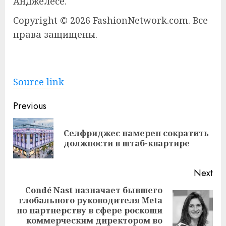
Анджелесе.
Copyright © 2026 FashionNetwork.com. Все
права защищены.
Source link
Continue
Previous
Reading
Селфриджес намерен сократить
Pre
должности в штаб-квартире
pos
Next
Condé Nast назначает бывшего
глобального руководителя Meta
Next
по партнерству в сфере роскоши
post:
коммерческим директором во