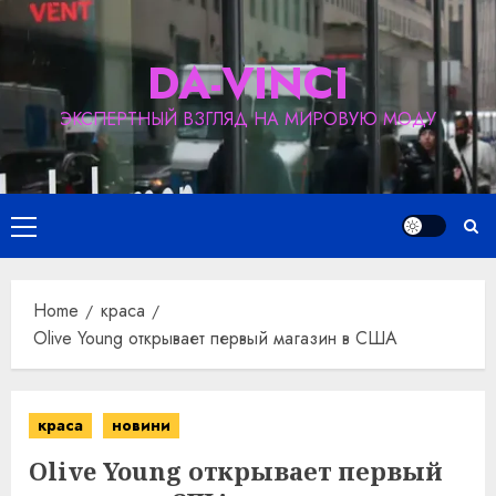
Skip
to
DA-VINCI
content
ЭКСПЕРТНЫЙ ВЗГЛЯД НА МИРОВУЮ МОДУ
Primary
Menu
Home
краса
Olive Young открывает первый магазин в США
краса
новини
Olive Young открывает первый