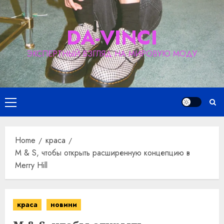
Skip
to
DA-VINCI
content
ЭКСПЕРТНЫЙ ВЗГЛЯД НА МИРОВУЮ МОДУ
Primary
Menu
Home
краса
M & S, чтобы открыть расширенную концепцию в
Merry Hill
краса
новини