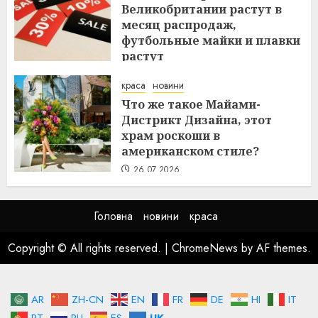
Великобритании растут в
месяц распродаж,
футбольные майки и плавки
растут
26.07.2026
краса
новини
Что же такое Майами-
Дистрикт Дизайна, этот
храм роскоши в
американском стиле?
26.07.2026
Головна
новини
краса
Copyright © All rights reserved.
|
ChromeNews
by AF themes.
AR
ZH-CN
EN
FR
DE
HI
IT