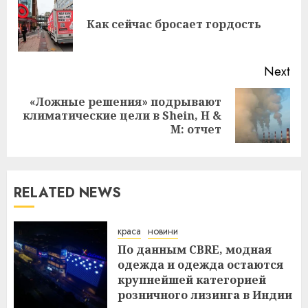
Reading
Pre
Как сейчас бросает гордость
pos
Next
«Ложные решения» подрывают
Next
климатические цели в Shein, H &
post:
M: отчет
RELATED NEWS
краса
новини
По данным CBRE, модная
одежда и одежда остаются
крупнейшей категорией
розничного лизинга в Индии