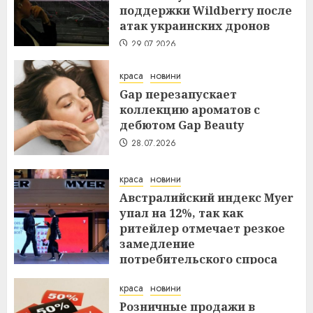
поддержки Wildberry после
атак украинских дронов
29.07.2026
краса
новини
Gap перезапускает
коллекцию ароматов с
дебютом Gap Beauty
28.07.2026
краса
новини
Австралийский индекс Myer
упал на 12%, так как
ритейлер отмечает резкое
замедление
потребительского спроса
27.07.2026
краса
новини
Розничные продажи в