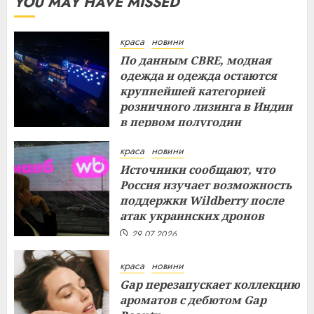
YOU MAY HAVE MISSED
краса
новини
По данным CBRE, модная
одежда и одежда остаются
крупнейшей категорией
розничного лизинга в Индии
в первом полугодии
29.07.2026
краса
новини
Источники сообщают, что
Россия изучает возможность
поддержки Wildberry после
атак украинских дронов
29.07.2026
краса
новини
Gap перезапускает коллекцию
ароматов с дебютом Gap