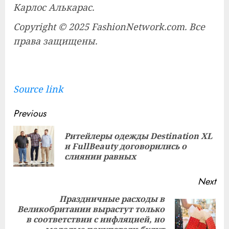
Карлос Алькарас.
Copyright © 2025 FashionNetwork.com. Все
права защищены.
Source link
Continue
Previous
Reading
Ритейлеры одежды Destination XL
Pre
и FullBeauty договорились о
pos
слиянии равных
Next
Праздничные расходы в
Великобритании вырастут только
Next
в соответствии с инфляцией, но