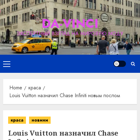
Skip
to
DA-VINCI
content
ЭКСПЕРТНЫЙ ВЗГЛЯД НА МИРОВУЮ МОДУ
Primary
Menu
Home
краса
Louis Vuitton назначил Chase Infiniti новым послом
краса
новини
Louis Vuitton назначил Chase