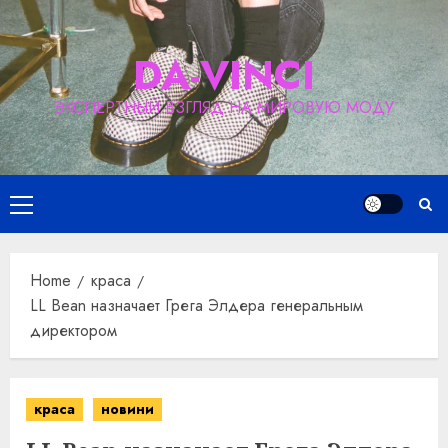
Skip
to
DA-VINCI
content
ЭКСПЕРТНЫЙ ВЗГЛЯД НА МИРОВУЮ МОДУ
Primary
Menu
Home
краса
LL Bean назначает Грега Элдера генеральным
директором
краса
новини