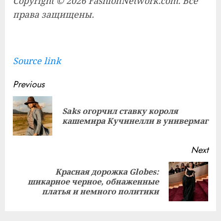
Copyright © 2026 FashionNetwork.com. Все
права защищены.
Source link
Continue
Previous
Reading
Saks огорчил ставку короля
Pre
кашемира Кучинелли в универмаг
pos
Next
Красная дорожка Globes:
Next
шикарное черное, обнаженные
post:
платья и немного политики