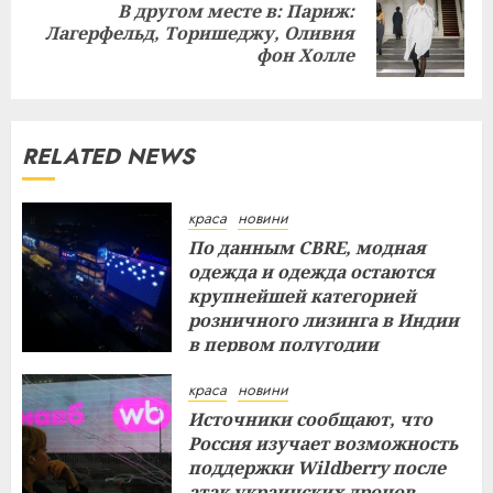
В другом месте в: Париж:
Next
Лагерфельд, Торишеджу, Оливия
post:
фон Холле
RELATED NEWS
краса
новини
По данным CBRE, модная
одежда и одежда остаются
крупнейшей категорией
розничного лизинга в Индии
в первом полугодии
29.07.2026
краса
новини
Источники сообщают, что
Россия изучает возможность
поддержки Wildberry после
атак украинских дронов