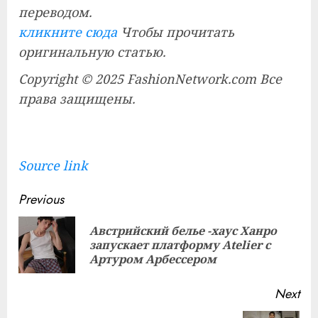
переводом.
кликните сюда
Чтобы прочитать
оригинальную статью.
Copyright © 2025 FashionNetwork.com Все
права защищены.
Source link
Continue
Previous
Reading
Австрийский белье -хаус Ханро
Pre
запускает платформу Atelier с
pos
Артуром Арбессером
Next