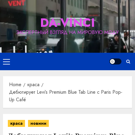
Skip
to
DA-VINCI
content
ЭКСПЕРТНЫЙ ВЗГЛЯД НА МИРОВУЮ МОДУ
Primary
Menu
Home
краса
Дебютирует Levi’s Premium Blue Tab Line с Paris Pop-
Up Café
краса
новини