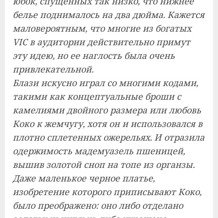
юбок, спущенных так низко, что нижнее
белье поднималось на два дюйма. Кажется
маловероятным, что многие из богатых
VIC в аудитории действительно примут
эту идею, но ее наглость была очень
привлекательной.
Блази искусно играл со многими кодами,
такими как концептуальные броши с
камелиями двойного размера или любовь
Коко к жемчугу, хотя он и использовался в
плотно сплетенных ожерельях. И отразила
одержимость мадемуазель пшеницей,
вышив золотой сноп на топе из органзы.
Даже маленькое черное платье,
изобретение которого приписывают Коко,
было преображено: оно либо отделано