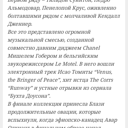
Альмодовар, Пенелопой Крус, оживленно
болтавшими рядом с молчаливой Кендалл
Дженнер.
Все это представлено огромной
музыкальной смесью, созданной
совместно давним диджеем Chanel
Мишелем Гобером и бельгийским
звукорежиссером Le Motel. В него вошли
электронный трек Исао Томиты “Venus,
the Bringer of Peace”, хит истца The Corrs
“Runway” и устные отрывки из сериала
“Бухта Доусона”.
В финале коллекция принесла Блази
продолжительные овации, которые
вспыхнули, когда эфиопско-канадец Авар
Одхианг в финальном образе начал