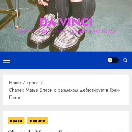
Skip
to
DA-VINCI
content
ЭКСПЕРТНЫЙ ВЗГЛЯД НА МИРОВУЮ МОДУ
Primary
Menu
Home
краса
Chanel: Матье Блази с размахом дебютирует в Гран-
Пале
краса
новини