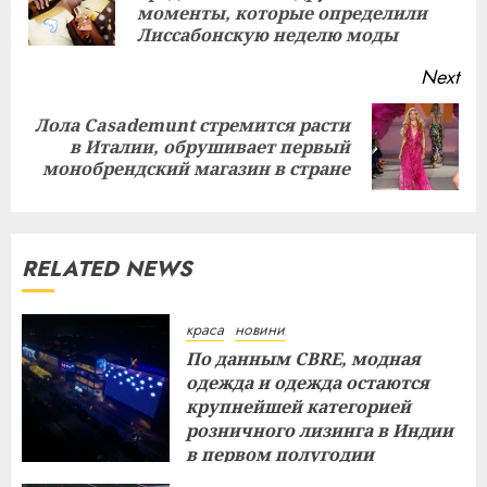
моменты, которые определили
pos
Лиссабонскую неделю моды
Next
Лола Casademunt стремится расти
Next
в Италии, обрушивает первый
post:
монобрендский магазин в стране
RELATED NEWS
краса
новини
По данным CBRE, модная
одежда и одежда остаются
крупнейшей категорией
розничного лизинга в Индии
в первом полугодии
29.07.2026