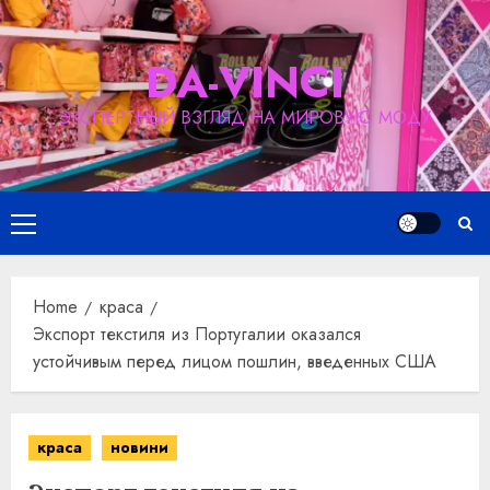
Skip
to
DA-VINCI
content
ЭКСПЕРТНЫЙ ВЗГЛЯД НА МИРОВУЮ МОДУ
Primary
Menu
Home
краса
Экспорт текстиля из Португалии оказался
устойчивым перед лицом пошлин, введенных США
краса
новини