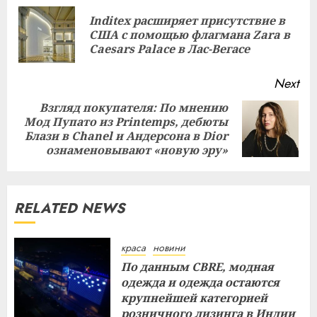
Reading
Inditex расширяет присутствие в
Pre
США с помощью флагмана Zara в
pos
Caesars Palace в Лас-Вегасе
Next
Взгляд покупателя: По мнению
Мод Пупато из Printemps, дебюты
Next
Блази в Chanel и Андерсона в Dior
post:
ознаменовывают «новую эру»
RELATED NEWS
краса
новини
По данным CBRE, модная
одежда и одежда остаются
крупнейшей категорией
розничного лизинга в Индии