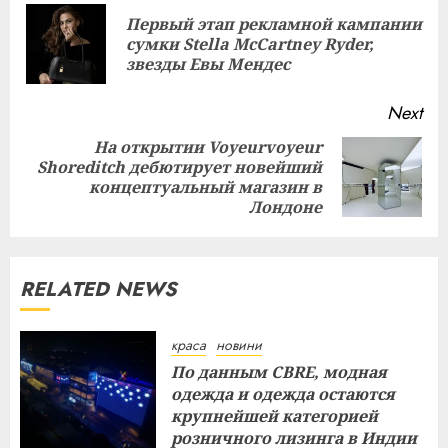
Reading
Первый этап рекламной кампании
Pre
сумки Stella McCartney Ryder,
pos
звезды Евы Мендес
Next
На открытии Voyeurvoyeur
Shoreditch дебютирует новейший
Next
концептуальный магазин в
post:
Лондоне
RELATED NEWS
краса
новини
По данным CBRE, модная
одежда и одежда остаются
крупнейшей категорией
розничного лизинга в Индии