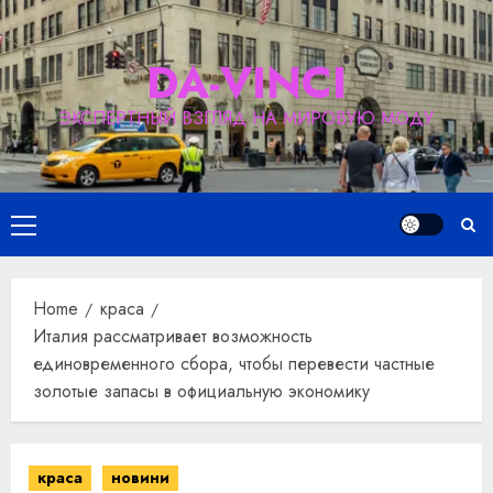
Skip
to
DA-VINCI
content
ЭКСПЕРТНЫЙ ВЗГЛЯД НА МИРОВУЮ МОДУ
Primary
Menu
Home
краса
Италия рассматривает возможность
единовременного сбора, чтобы перевести частные
золотые запасы в официальную экономику
краса
новини