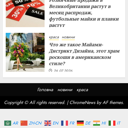
Розничные продажи в
Великобритании растут в
месяц распродаж,
футбольные майки и плавки
растут
26.07.2026
краса
новини
Что же такое Майами-
Дистрикт Дизайна, этот храм
роскоши в американском
стиле?
26.07.2026
Головна
новини
краса
Copyright © All rights reserved.
|
ChromeNews
by AF themes.
AR
ZH-CN
EN
FR
DE
HI
IT