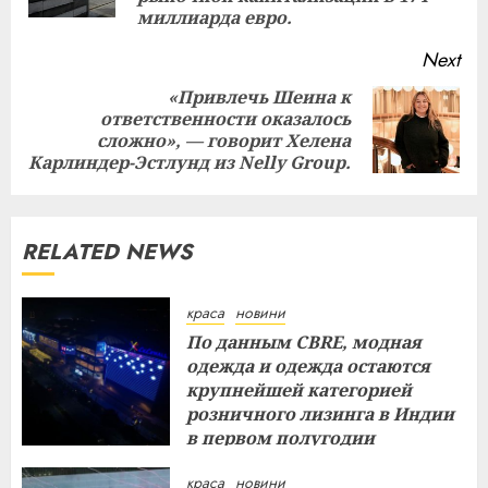
миллиарда евро.
Next
«Привлечь Шеина к
ответственности оказалось
Next
сложно», — говорит Хелена
post:
Карлиндер-Эстлунд из Nelly Group.
RELATED NEWS
краса
новини
По данным CBRE, модная
одежда и одежда остаются
крупнейшей категорией
розничного лизинга в Индии
в первом полугодии
29.07.2026
краса
новини