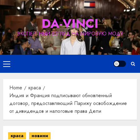
Skip
to
DA-VINCI
content
ЭКСПЕРТНЫЙ ВЗГЛЯД НА МИРОВУЮ МОДУ
Primary
Menu
Home
краса
Индия и Франция подписывают обновленный
договор, предоставляющий Парижу освобождение
от дивидендов и налоговые права Дели
краса
новини