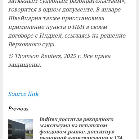
затяжным судебным разбирательствам»,
говорится в одном документе. В январе
Швейцария также приостановила
применение пункта о НБН в своем
договоре с Индией, ссылаясь на решение
Верховного суда.
© Thomson Reuters, 2025 г. Все права
защищены.
Source link
Continue
Previous
Reading
Inditex достигла рекордного
максимума на испанском
Pre
фондовом рынке, достигнув
pos
рыночной капитализации в 174