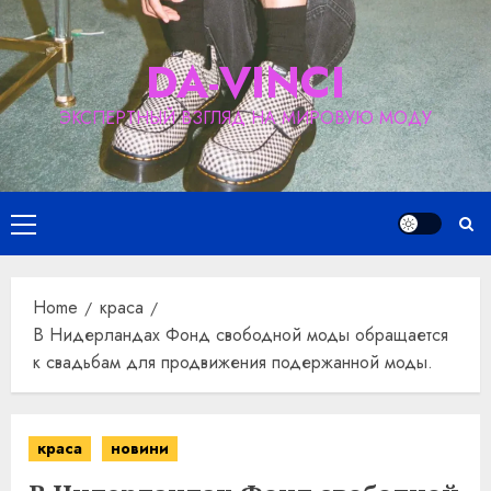
Skip
to
DA-VINCI
content
ЭКСПЕРТНЫЙ ВЗГЛЯД НА МИРОВУЮ МОДУ
Primary
Menu
Home
краса
В Нидерландах Фонд свободной моды обращается
к свадьбам для продвижения подержанной моды.
краса
новини