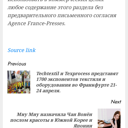
любое содержание этого раздела без
предварительного письменного согласия
Agence France-Presses.
Source link
Continue
Previous
Reading
Techtextil и Texprocess представят
1700 экспонентов текстиля и
Pre
оборудования во Франкфурте 21-
pos
24 апреля.
Next
Миу Миу назначила Чан Вонён
Next
послом красоты в Южной Корее и
post:
Японии