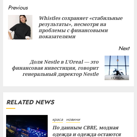
Continue
Previous
Reading
Whistles сохраняет «стабильные
результаты», несмотря на
Pre
проблемы с финансовыми
pos
показателями
Next
Доля Nestle в L’Oreal — это
Next
финансовая инвестиция, говорит
post:
генеральный директор Nestle
RELATED NEWS
краса
новини
По данным CBRE, модная
одежда и одежда остаются