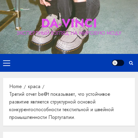
Skip
to
DA-VINCI
content
ЭКСПЕРТНЫЙ ВЗГЛЯД НА МИРОВУЮ МОДУ
Primary
Menu
Home
краса
Третий отчет be@t показывает, что устойчивое
развитие является структурной основой
конкурентоспособности текстильной и швейной
промышленности Португалии.