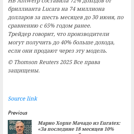
HB Antwerp составила 72% доходов от
бриллианта Lucara на 74 миллиона
долларов за шесть месяцев до 30 июня, по
сравнению с 65% годом ранее.
Трейдер говорит, что производители
могут получить до 40% больше дохода,
если они продают через эту модель.
© Thomson Reuters 2025 Все права
защищены.
Source link
Continue
Previous
Reading
Марио Хорхе Мачадо из Euratex:
«За последние 18 месяцев 10%
Pre