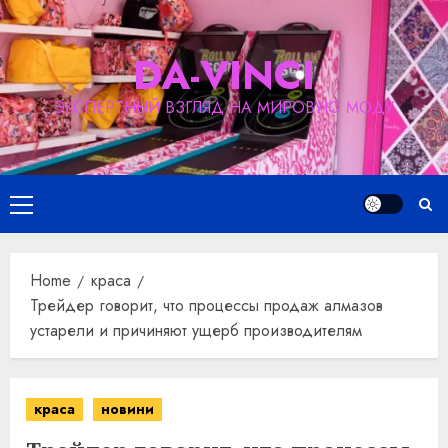
Skip
to
DA-VINCI
content
ЭКСПЕРТНЫЙ ВЗГЛЯД НА МИРОВУЮ МОДУ
Primary
Menu
Home
краса
Трейдер говорит, что процессы продаж алмазов
устарели и причиняют ущерб производителям
краса
новини