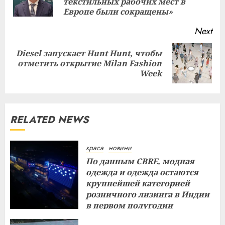
текстильных рабочих мест в
pos
Европе были сокращены»
Next
Diesel запускает Hunt Hunt, чтобы
Next
отметить открытие Milan Fashion
post:
Week
RELATED NEWS
краса
новини
По данным CBRE, модная
одежда и одежда остаются
крупнейшей категорией
розничного лизинга в Индии
в первом полугодии
29.07.2026