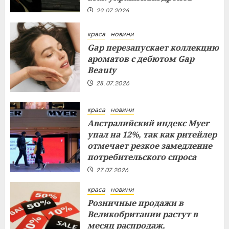
29.07.2026
краса
новини
Gap перезапускает коллекцию
ароматов с дебютом Gap
Beauty
28.07.2026
краса
новини
Австралийский индекс Myer
упал на 12%, так как ритейлер
отмечает резкое замедление
потребительского спроса
27.07.2026
краса
новини
Розничные продажи в
Великобритании растут в
месяц распродаж,