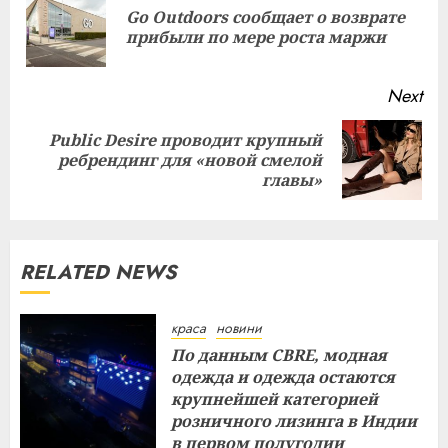
Reading
Go Outdoors сообщает о возврате
Pre
прибыли по мере роста маржи
pos
Next
Public Desire проводит крупный
Next
ребрендинг для «новой смелой
post:
главы»
RELATED NEWS
краса
новини
По данным CBRE, модная
одежда и одежда остаются
крупнейшей категорией
розничного лизинга в Индии
в первом полугодии