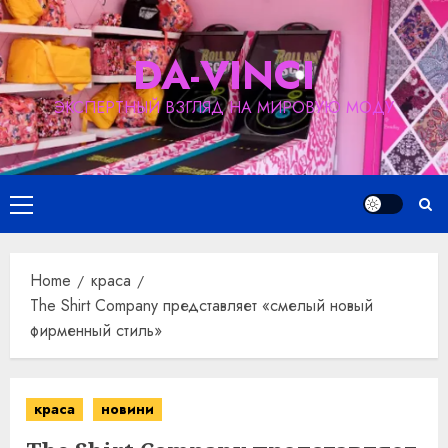
Skip
to
DA-VINCI
content
ЭКСПЕРТНЫЙ ВЗГЛЯД НА МИРОВУЮ МОДУ
Primary
Menu
Home
краса
The Shirt Company представляет «смелый новый
фирменный стиль»
краса
новини