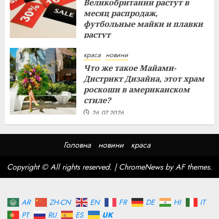
Великобритании растут в
месяц распродаж,
футбольные майки и плавки
растут
26.07.2026
краса
новини
Что же такое Майами-
Дистрикт Дизайна, этот храм
роскоши в американском
стиле?
26.07.2026
Головна
новини
краса
Copyright © All rights reserved.
|
ChromeNews
by AF themes.
AR
ZH-CN
EN
FR
DE
HI
IT
PT
RU
ES
UK