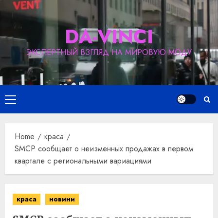
Skip
to
DA-VINCI
content
ЭКСПЕРТНЫЙ ВЗГЛЯД НА МИРОВУЮ МОДУ
Primary
Menu
Home
краса
SMCP сообщает о неизменных продажах в первом
квартале с региональными вариациями
краса
новини