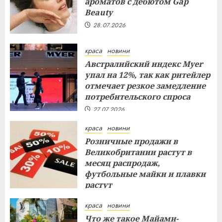
ароматов с дебютом Gap
Beauty
28.07.2026
краса
новини
Австралийский индекс Myer
упал на 12%, так как ритейлер
отмечает резкое замедление
потребительского спроса
27.07.2026
краса
новини
Розничные продажи в
Великобритании растут в
месяц распродаж,
футбольные майки и плавки
растут
26.07.2026
краса
новини
Что же такое Майами-