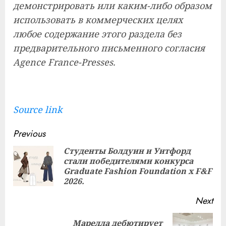
демонстрировать или каким-либо образом
использовать в коммерческих целях
любое содержание этого раздела без
предварительного письменного согласия
Agence France-Presses.
Source link
Continue
Previous
Reading
Студенты Болдуин и Уитфорд
стали победителями конкурса
Pre
Graduate Fashion Foundation x F&F
pos
2026.
Next
Марелла дебютирует