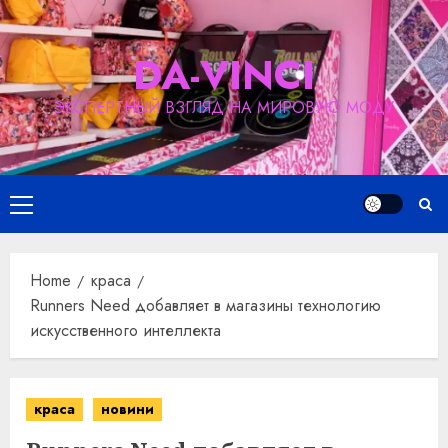
Skip
to
DA-VINCI
content
ЭКСПЕРТНЫЙ ВЗГЛЯД НА МИРОВУЮ МОДУ
Primary
Menu
Home
краса
Runners Need добавляет в магазины технологию
искусственного интеллекта
краса
новини