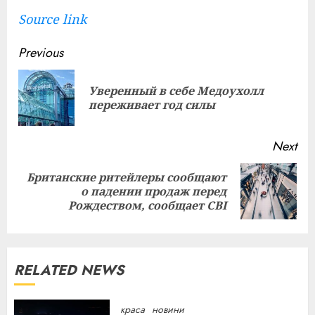
Source link
Continue
Previous
Reading
Уверенный в себе Медоухолл
Pre
переживает год силы
pos
Next
Британские ритейлеры сообщают
Next
о падении продаж перед
post:
Рождеством, сообщает CBI
RELATED NEWS
краса
новини