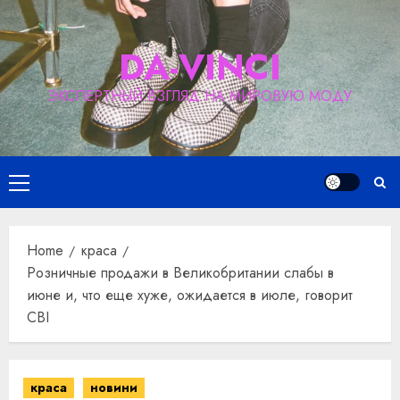
Skip
to
DA-VINCI
content
ЭКСПЕРТНЫЙ ВЗГЛЯД НА МИРОВУЮ МОДУ
Primary
Menu
Home
краса
Розничные продажи в Великобритании слабы в
июне и, что еще хуже, ожидается в июле, говорит
CBI
краса
новини