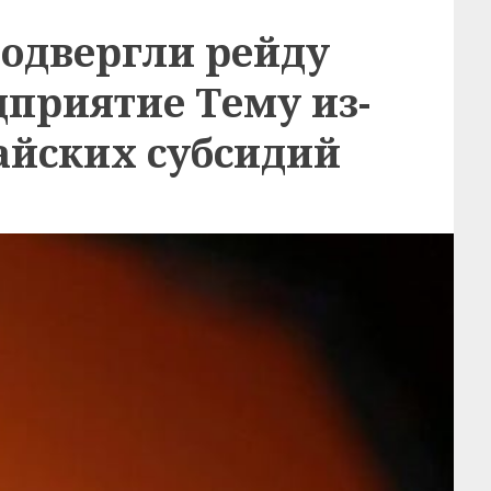
подвергли рейду
дприятие Тему из-
айских субсидий