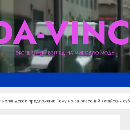
DA-VINC
ЭКСПЕРТНЫЙ ВЗГЛЯД НА МИРОВУЮ МОДУ
 ирландское предприятие Тему из-за опасений китайских су