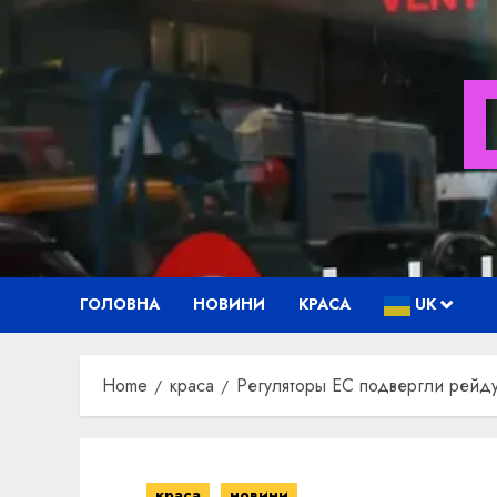
Skip
to
content
ГОЛОВНА
НОВИНИ
КРАСА
UK
Home
краса
Регуляторы ЕС подвергли рейду
краса
новини