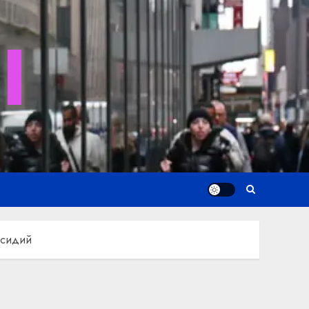
I
бсидий