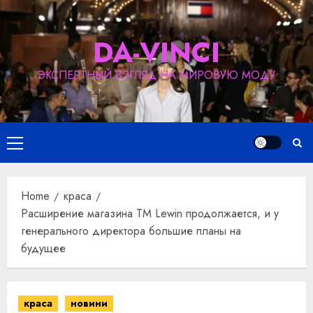
Skip
to
DA-VINCI
content
ЭКСПЕРТНЫЙ ВЗГЛЯД НА МИРОВУЮ МОДУ
Primary
Menu
Home
краса
Расширение магазина TM Lewin продолжается, и у
генерального директора большие планы на
будущее
краса
новини