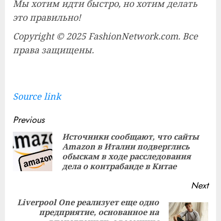
Мы хотим идти быстро, но хотим делать
это правильно!
Copyright © 2025 FashionNetwork.com. Все
права защищены.
Source link
Continue
Previous
Reading
Источники сообщают, что сайты
Amazon в Италии подверглись
Pre
обыскам в ходе расследования
pos
дела о контрабанде в Китае
Next
Liverpool One реализует еще одно
предприятие, основанное на
Next