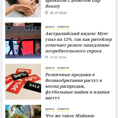
ароматов с дебютом Gap
Beauty
28.07.2026
краса
новини
Австралийский индекс Myer
упал на 12%, так как ритейлер
отмечает резкое замедление
потребительского спроса
27.07.2026
краса
новини
Розничные продажи в
Великобритании растут в
месяц распродаж,
футбольные майки и плавки
растут
26.07.2026
краса
новини
Что же такое Майами-