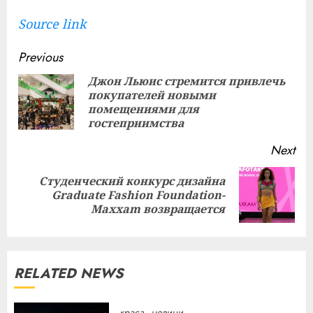
Source link
Continue
Previous
Reading
Джон Льюис стремится привлечь
покупателей новыми
Pre
помещениями для
pos
гостеприимства
Next
Студенческий конкурс дизайна
Next
Graduate Fashion Foundation-
post:
Maxxam возвращается
RELATED NEWS
краса
новини