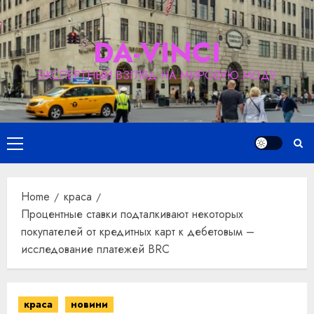
Skip
to
DA-VINCI
content
ЭКСПЕРТНЫЙ ВЗГЛЯД НА МИРОВУЮ МОДУ
Primary
Menu
Home
краса
Процентные ставки подталкивают некоторых
покупателей от кредитных карт к дебетовым –
исследование платежей BRC
краса
новини