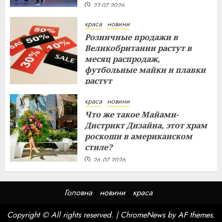
27.07.2026
краса
новини
Розничные продажи в
Великобритании растут в
месяц распродаж,
футбольные майки и плавки
растут
26.07.2026
краса
новини
Что же такое Майами-
Дистрикт Дизайна, этот храм
роскоши в американском
стиле?
26.07.2026
Головна
новини
краса
Copyright © All rights reserved.
|
ChromeNews
by AF themes.