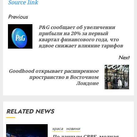
Source link
Continue
Previous
Reading
P&G сообщает об увеличении
прибыли на 20% за первый
Pre
квартал финансового года, что
pos
вдвое снижает влияние тарифов
Next
Goodhood открывает расширенное
Next
пространство в Восточном
post:
Лондоне
RELATED NEWS
краса
новини
По данным CBRE, модная