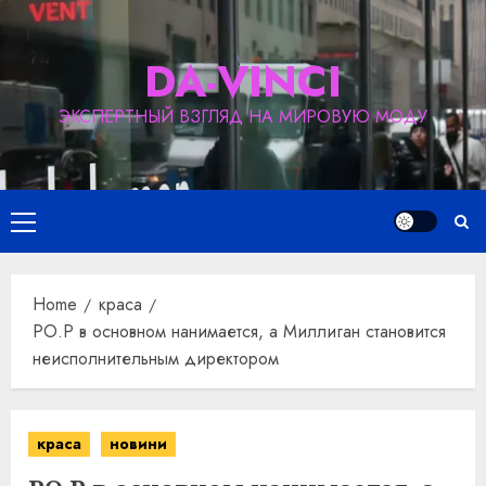
Skip
to
DA-VINCI
content
ЭКСПЕРТНЫЙ ВЗГЛЯД НА МИРОВУЮ МОДУ
Primary
Menu
Home
краса
PO.P в основном нанимается, а Миллиган становится
неисполнительным директором
краса
новини