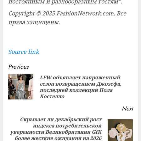
постоянным и разнообразным гостям”.
Copyright © 2025 FashionNetwork.com. Все
права защищены.
Source link
Continue
Previous
Reading
LFW объявляет напряженный
сезон возвращением Джозефа,
Pre
последней коллекции Пола
pos
Костелло
Next
Скрывает ли декабрьский рост
индекса потребительской
Next
уверенности Великобритании GfK
post:
более жесткие ожидания на 2026