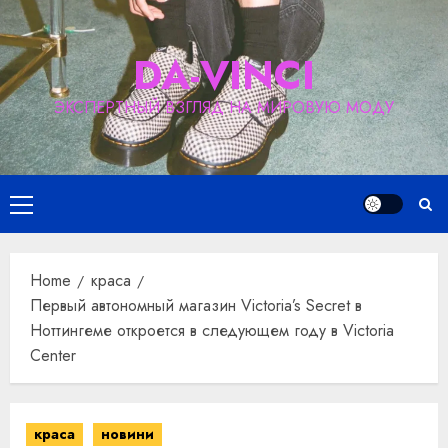
Skip
to
DA-VINCI
content
ЭКСПЕРТНЫЙ ВЗГЛЯД НА МИРОВУЮ МОДУ
Primary
Menu
Home
краса
Первый автономный магазин Victoria’s Secret в
Ноттингеме откроется в следующем году в Victoria
Center
краса
новини