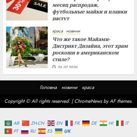
месяц распродаж,
футбольные майки и плавки
растут
26.07.2026
краса
новини
Что же такое Майами-
Дистрикт Дизайна, этот храм
роскоши в американском
стиле?
26.07.2026
Головна
новини
краса
Copyright © All rights reserved.
|
ChromeNews
by AF themes.
AR
ZH-CN
EN
FR
DE
HI
IT
PT
RU
ES
UK