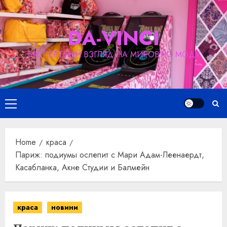
Skip
to
DA-VINCI
content
ЭКСПЕРТНЫЙ ВЗГЛЯД НА МИРОВУЮ МОДУ
Primary
Menu
Home
краса
Париж: подиумы ослепит с Мари Адам-Леенаердт,
Касабланка, Акне Студии и Балмейн
краса
новини