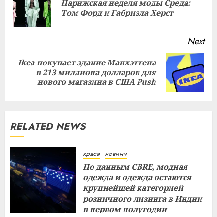
Парижская неделя моды Среда:
Pre
Том Форд и Габриэла Херст
pos
Next
Ikea покупает здание Манхэттена
Next
в 213 миллиона долларов для
post:
нового магазина в США Push
RELATED NEWS
краса
новини
По данным CBRE, модная
одежда и одежда остаются
крупнейшей категорией
розничного лизинга в Индии
в первом полугодии