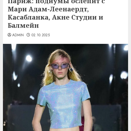
Париж: подиумы ослепит с
Мари Адам-Леенаердт,
Касабланка, Акне Студии и
Балмейн
ADMIN
02.10.2025