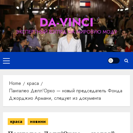
Skip
to
DA-VINCI
content
ЭКСПЕРТНЫЙ ВЗГЛЯД НА МИРОВУЮ МОДУ
Primary
Menu
Home
краса
Панталео Делл’Орко — новый председатель Фонда
Джорджио Армани, следует из документа
краса
новини