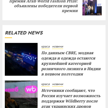
Премия Arab World Fashion Prize:
Next
объявлены победители первой
post:
премии
RELATED NEWS
краса
новини
По данным CBRE, модная
одежда и одежда остаются
крупнейшей категорией
розничного лизинга в Индии
в первом полугодии
29.07.2026
краса
новини
Источники сообщают, что
Россия изучает возможность
поддержки Wildberry после
атак украинских дронов