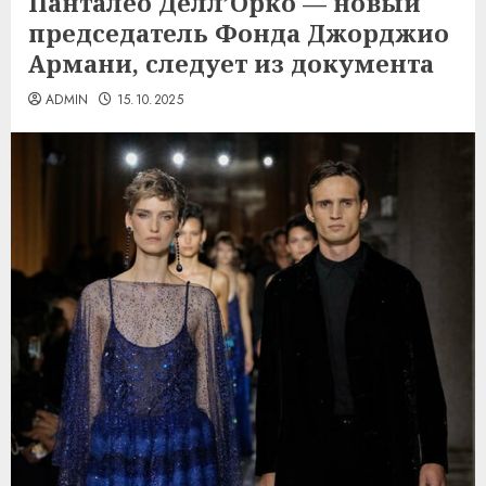
Панталео Делл’Орко — новый
председатель Фонда Джорджио
Армани, следует из документа
ADMIN
15.10.2025