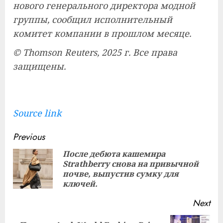
нового генерального директора модной
группы, сообщил исполнительный
комитет компании в прошлом месяце.
© Thomson Reuters, 2025 г. Все права
защищены.
Source link
Continue
Previous
Reading
После дебюта кашемира
Strathberry снова на привычной
Pre
почве, выпустив сумку для
pos
ключей.
Next