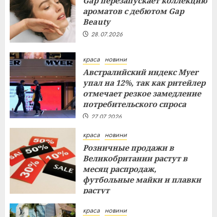
Gap перезапускает коллекцию
ароматов с дебютом Gap
Beauty
28.07.2026
краса
новини
Австралийский индекс Myer
упал на 12%, так как ритейлер
отмечает резкое замедление
потребительского спроса
27.07.2026
краса
новини
Розничные продажи в
Великобритании растут в
месяц распродаж,
футбольные майки и плавки
растут
26.07.2026
краса
новини