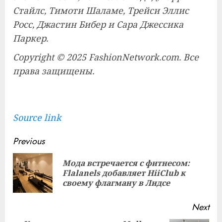
Стайлс, Тимоти Шаламе, Трейси Эллис
Росс, Джастин Бибер и Сара Джессика
Паркер.
Copyright © 2025 FashionNetwork.com. Все
права защищены.
Source link
Continue
Previous
Reading
Мода встречается с фитнесом:
Pre
Flalanels добавляет HiiClub к
pos
своему флагману в Лидсе
Next