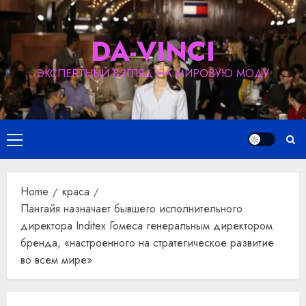
Skip
to
DA-VINCI
content
ЭКСПЕРТНЫЙ ВЗГЛЯД НА МИРОВУЮ МОДУ
Primary
Menu
Home
краса
Пангайя назначает бывшего исполнительного
директора Inditex Гомеса генеральным директором
бренда, «настроенного на стратегическое развитие
во всем мире»