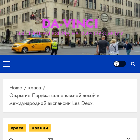
Skip
to
DA-VINCI
content
ЭКСПЕРТНЫЙ ВЗГЛЯД НА МИРОВУЮ МОДУ
Primary
Menu
Home
краса
Открытие Парижа стало важной вехой в
международной экспансии Les Deux.
краса
новини