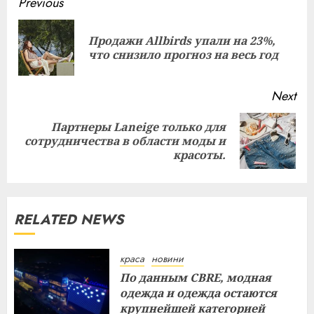
Continue
Previous
Reading
Продажи Allbirds упали на 23%,
Pre
что снизило прогноз на весь год
pos
Next
Партнеры Laneige только для
Next
сотрудничества в области моды и
post:
красоты.
RELATED NEWS
краса
новини
По данным CBRE, модная
одежда и одежда остаются
крупнейшей категорией