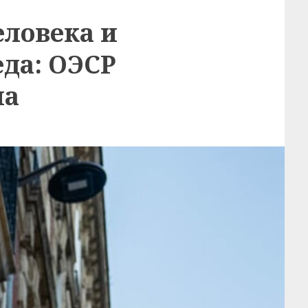
еловека и
да: ОЭСР
на