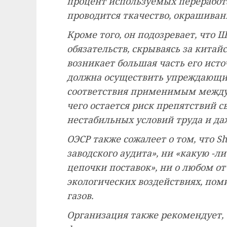
процент используемых переработ
проводится ткачество, окрашивани
Кроме того, он подозревает, что 
обязательств, скрываясь за китай
возникает большая часть его ист
должна осуществить упреждающие
соответствия применимым междун
чего остается риск препятствий с
нестабильных условий труда и да
ОЭСР также сожалеет о том, что S
заводского аудита», ни «какую -л
цепочки поставок», ни о любом от
экологических воздействиях, пом
газов.
Организация также рекомендует,