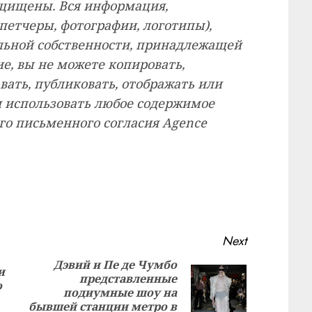
защищены. Вся информация,
петчеры, фотографии, логотипы),
ьной собственности, принадлежащей
ие, вы не можете копировать,
вать, публиковать, отображать или
 использовать любое содержимое
ого письменного согласия Agence
Next
Дэвий и Пе де Чумбо
и
представленные
Previous
о
Next
подиумные шоу на
post:
post:
бывшей станции метро в