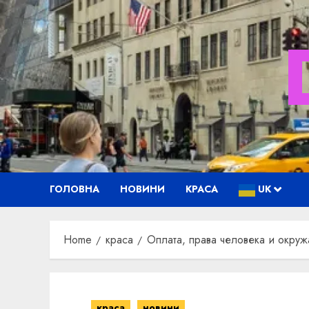
Skip
to
content
ГОЛОВНА
НОВИНИ
КРАСА
UK
Home
краса
Оплата, права человека и окр
краса
новини