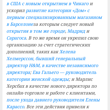
в США с новым открытием в Чикаго
и
ускорил
развитие категории «Дом» с
первым специализированным магазином
в Барселоне
за которым следует новый
открытия в том же городе
,
Мадрид
и
Сарагоса
. В то же время он укрепил свою
организацию за счет стратегических
дополнений, таких как
Хелена
Хелмерссон, бывший генеральный
директор H&M, в качестве независимого
директора
;
Ева Гальего — руководитель
категории женской одежды
; и Марлис
Херсбах в качестве нового директора по
онлайн-торговле и работе с клиентами,
после ухода давнего руководителя Елены
Карассо
. Все эти действия привели к