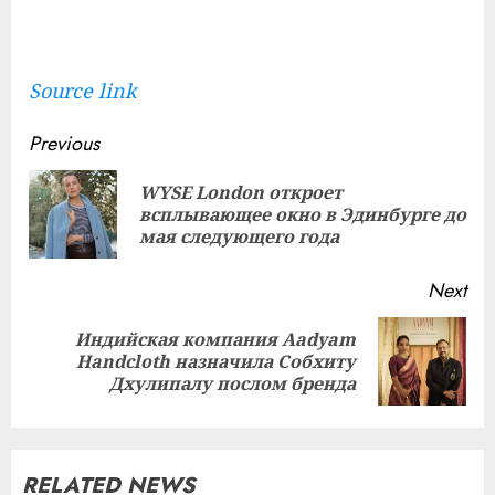
Source link
Continue
Previous
Reading
WYSE London откроет
Pre
всплывающее окно в Эдинбурге до
pos
мая следующего года
Next
Индийская компания Aadyam
Next
Handcloth назначила Собхиту
post:
Дхулипалу послом бренда
RELATED NEWS