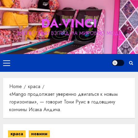
Skip
to
DA-VINCI
content
ЭКСПЕРТНЫЙ ВЗГЛЯД НА МИРОВУЮ МОДУ
Primary
Menu
Home
краса
«Mango продолжает уверенно двигаться к новым
горизонтам», — говорит Тони Руис в годовщину
кончины Исака Андича.
краса
новини