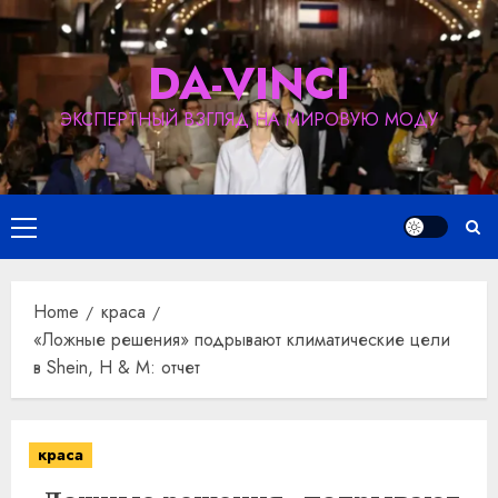
Skip
to
DA-VINCI
content
ЭКСПЕРТНЫЙ ВЗГЛЯД НА МИРОВУЮ МОДУ
Primary
Menu
Home
краса
«Ложные решения» подрывают климатические цели
в Shein, H & M: отчет
краса