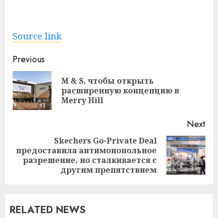
Source link
Continue
Previous
Reading
M & S, чтобы открыть
Pre
расширенную концепцию в
pos
Merry Hill
Next
Skechers Go-Private Deal
предоставила антимонопольное
Next
разрешение, но сталкивается с
post:
другим препятствием
RELATED NEWS